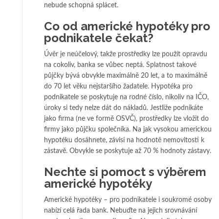
nebude schopná splácet.
Co od americké hypotéky pro
podnikatele čekat?
Úvěr je neúčelový, takže prostředky lze použít opravdu
na cokoliv, banka se vůbec neptá. Splatnost takové
půjčky bývá obvykle maximálně 20 let, a to maximálně
do 70 let věku nejstaršího žadatele. Hypotéka pro
podnikatele se poskytuje na rodné číslo, nikoliv na IČO,
úroky si tedy nelze dát do nákladů. Jestliže podnikáte
jako firma (ne ve formě OSVČ), prostředky lze vložit do
firmy jako půjčku společníka. Na jak vysokou americkou
hypotéku dosáhnete, závisí na hodnotě nemovitosti k
zástavě. Obvykle se poskytuje až 70 % hodnoty zástavy.
Nechte si pomoct s výběrem
americké hypotéky
Americké hypotéky – pro podnikatele i soukromé osoby
nabízí celá řada bank. Nebuďte na jejich srovnávání