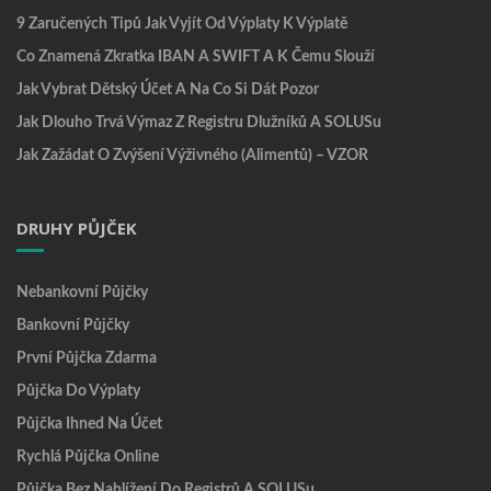
9 Zaručených Tipů Jak Vyjít Od Výplaty K Výplatě
Co Znamená Zkratka IBAN A SWIFT A K Čemu Slouží
Jak Vybrat Dětský Účet A Na Co Si Dát Pozor
Jak Dlouho Trvá Výmaz Z Registru Dlužníků A SOLUSu
Jak Zažádat O Zvýšení Výživného (alimentů) – VZOR
DRUHY PŮJČEK
Nebankovní Půjčky
Bankovní Půjčky
První Půjčka Zdarma
Půjčka Do Výplaty
Půjčka Ihned Na Účet
Rychlá Půjčka Online
Půjčka Bez Nahlížení Do Registrů A SOLUSu