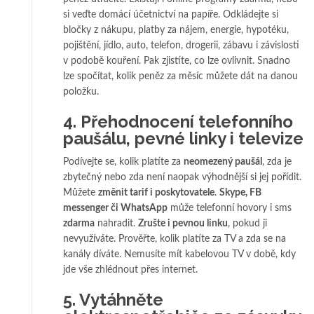
si veďte domácí účetnictví na papíře. Odkládejte si
bločky z nákupu, platby za nájem, energie, hypotéku,
pojištění, jídlo, auto, telefon, drogerii, zábavu i závislosti
v podobě kouření. Pak zjistíte, co lze ovlivnit. Snadno
lze spočítat, kolik peněz za měsíc můžete dát na danou
položku.
4. Přehodnocení telefonního
paušálu, pevné linky i televize
Podívejte se, kolik platíte za
neomezený paušál
, zda je
zbytečný nebo zda není naopak výhodnější si jej pořídit.
Můžete
změnit tarif i poskytovatele
.
Skype, FB
messenger či WhatsApp
může telefonní hovory i sms
zdarma
nahradit.
Zrušte i pevnou linku
, pokud ji
nevyužíváte. Prověřte, kolik platíte za TV a zda se na
kanály díváte. Nemusíte mít kabelovou TV v době, kdy
jde vše zhlédnout přes internet.
5. Vytáhněte