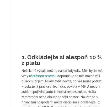
1. Odkládejte si alespoň 10 %
z platu
Nečekané výdaje můžou nastat kdykoliv. Měli byste mít
vždy
ušetřenou rezervu
, doporučuje se minimálně váš
půlroční příjem. Nikdy totiž nevíte, co vás může potkat
– pokažená pračka či lednička, pokuta v MHD nebo v
autě, nepojízdné auto či nutná rekonstrukce, ztráta
zaměstnání nebo dlouhodobější nemoc. Naučte se s
financemi hospodařit, mějte disciplínu a odkládejte i z