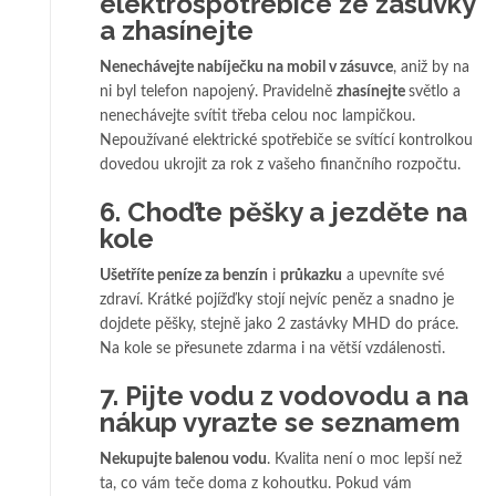
elektrospotřebiče ze zásuvky
a zhasínejte
Nenechávejte nabíječku na mobil v zásuvce
, aniž by na
ni byl telefon napojený. Pravidelně
zhasínejte
světlo a
nenechávejte svítit třeba celou noc lampičkou.
Nepoužívané elektrické spotřebiče se svítící kontrolkou
dovedou ukrojit za rok z vašeho finančního rozpočtu.
6. Choďte pěšky a jezděte na
kole
Ušetříte peníze za benzín
i
průkazku
a upevníte své
zdraví. Krátké pojížďky stojí nejvíc peněz a snadno je
dojdete pěšky, stejně jako 2 zastávky MHD do práce.
Na kole se přesunete zdarma i na větší vzdálenosti.
7. Pijte vodu z vodovodu a na
nákup vyrazte se seznamem
Nekupujte balenou vodu
. Kvalita není o moc lepší než
ta, co vám teče doma z kohoutku. Pokud vám