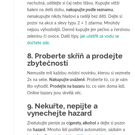
nechutná, udělejte si čaj nebo šťávu. Kupujte větší
balení na delší dobu,
nakupujte podle seznamu
,
nenakupujte nikdy hladoví a raději bez dětí. Dejte si
pozor na akce a slevy typu 2 + 1 zdarma. Mnohdy
nejsou výhodnější. Denně kupujte jen pečivo a čerstvou
zeleninu či ovoce. Další tipy,
jak ušetřit za vodu se
dočtete zde
.
8. Proberte skříň a prodejte
zbytečnosti
Nemusíte mít každou módní novinku, kterou si vezmete
2x na sebe.
Nakupujte uváženě
. Proberte to, co je vám
líto vyhodit.
Prodejte na bazaru
to, co vám doma leží.
Online bazary jsou skvělá věc.
9. Nekuřte, nepijte a
vynechejte hazard
Zredukujte peníze za
cigarety, alkohol
a dejte si pozor
na
hazard
. Mnoho lidí podléhá automatům, sázkám a