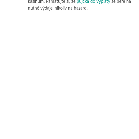
kasínům. Pamatujte si, že
půjčka do výplaty
se bere na
nutné výdaje, nikoliv na hazard.