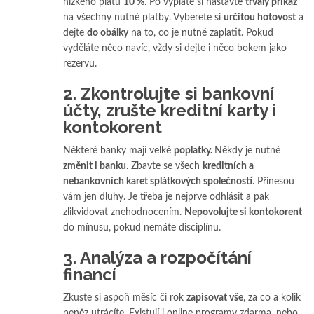
nízkého platu
10 %
. Po výplatě si nastavte
trvalý příkaz
na všechny nutné platby. Vyberete si
určitou hotovost
a
dejte
do obálky
na to, co je nutné zaplatit. Pokud
vyděláte něco navíc, vždy si dejte i něco bokem jako
rezervu.
2. Zkontrolujte si bankovní
účty, zrušte kreditní karty i
kontokorent
Některé banky mají velké
poplatky.
Někdy je nutné
změnit i banku
. Zbavte se všech
kreditních a
nebankovních karet splátkových společností
. Přinesou
vám jen dluhy. Je třeba je nejprve odhlásit a pak
zlikvidovat znehodnocením.
Nepovolujte si kontokorent
do mínusu, pokud nemáte disciplínu.
3. Analýza a rozpočítání
financí
Zkuste si aspoň měsíc či rok
zapisovat vše
, za co a kolik
peněz utrácíte. Existují i online programy zdarma, nebo