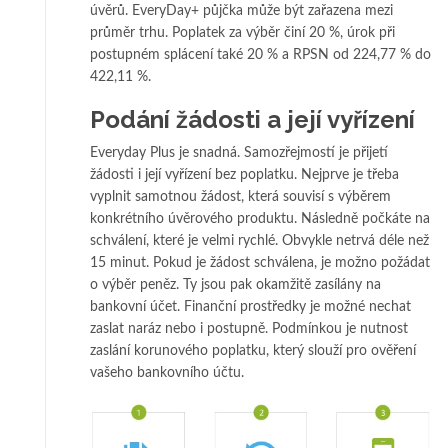
úvěrů. EveryDay+ půjčka může být zařazena mezi
průměr trhu. Poplatek za výběr činí 20 %, úrok při
postupném splácení také 20 % a RPSN od 224,77 % do
422,11 %.
Podání žádosti a její vyřízení
Everyday Plus je snadná. Samozřejmostí je přijetí
žádosti i její vyřízení bez poplatku. Nejprve je třeba
vyplnit samotnou žádost, která souvisí s výběrem
konkrétního úvěrového produktu. Následně počkáte na
schválení, které je velmi rychlé. Obvykle netrvá déle než
15 minut. Pokud je žádost schválena, je možno požádat
o výběr peněz. Ty jsou pak okamžitě zasílány na
bankovní účet. Finanční prostředky je možné nechat
zaslat naráz nebo i postupně. Podmínkou je nutnost
zaslání korunového poplatku, který slouží pro ověření
vašeho bankovního účtu.