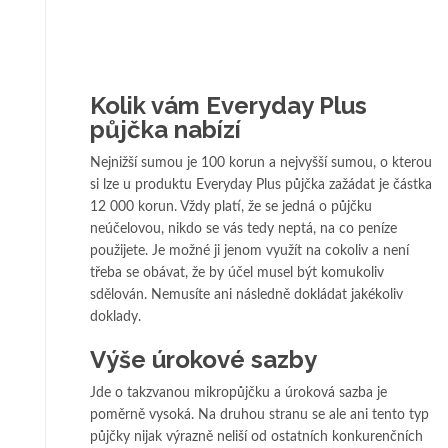
Kolik vám Everyday Plus
půjčka nabízí
Nejnižší sumou je 100 korun a nejvyšší sumou, o kterou
si lze u produktu Everyday Plus půjčka zažádat je částka
12 000 korun. Vždy platí, že se jedná o půjčku
neúčelovou, nikdo se vás tedy neptá, na co peníze
použijete. Je možné ji jenom využít na cokoliv a není
třeba se obávat, že by účel musel být komukoliv
sdělován. Nemusíte ani následně dokládat jakékoliv
doklady.
Výše úrokové sazby
Jde o takzvanou mikropůjčku a úroková sazba je
poměrně vysoká. Na druhou stranu se ale ani tento typ
půjčky nijak výrazně neliší od ostatních konkurenčních