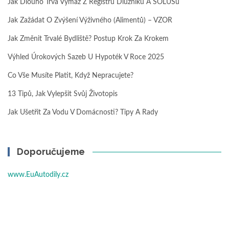
Jak Dlouho Trvá Výmaz Z Registru Dlužníků A SOLUSu
Jak Zažádat O Zvýšení Výživného (alimentů) – VZOR
Jak Změnit Trvalé Bydliště? Postup Krok Za Krokem
Výhled Úrokových Sazeb U Hypoték V Roce 2025
Co Vše Musíte Platit, Když Nepracujete?
13 Tipů, Jak Vylepšit Svůj Životopis
Jak Ušetřit Za Vodu V Domácnosti? Tipy A Rady
Doporučujeme
www.EuAutodily.cz