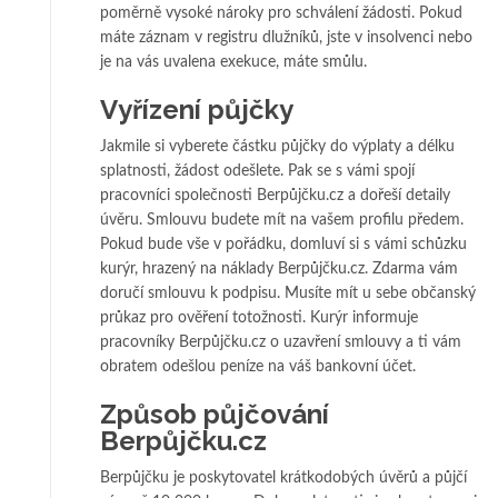
poměrně vysoké nároky pro schválení žádosti. Pokud
máte záznam v registru dlužníků, jste v insolvenci nebo
je na vás uvalena exekuce, máte smůlu.
Vyřízení půjčky
Jakmile si vyberete částku půjčky do výplaty a délku
splatnosti, žádost odešlete. Pak se s vámi spojí
pracovníci společnosti Berpůjčku.cz a dořeší detaily
úvěru. Smlouvu budete mít na vašem profilu předem.
Pokud bude vše v pořádku, domluví si s vámi schůzku
kurýr, hrazený na náklady Berpůjčku.cz. Zdarma vám
doručí smlouvu k podpisu. Musíte mít u sebe občanský
průkaz pro ověření totožnosti. Kurýr informuje
pracovníky Berpůjčku.cz o uzavření smlouvy a ti vám
obratem odešlou peníze na váš bankovní účet.
Způsob půjčování
Berpůjčku.cz
Berpůjčku je poskytovatel krátkodobých úvěrů a půjčí