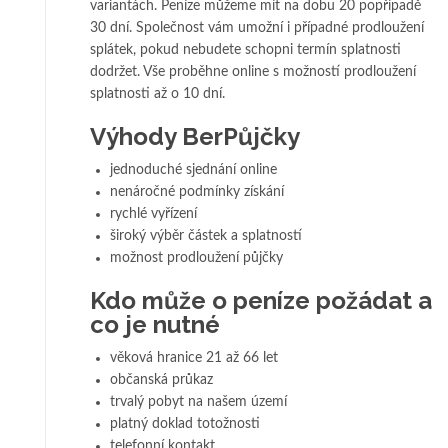
variantách. Peníze můžeme mít na dobu 20 popřípadě
30 dní. Společnost vám umožní i případné prodloužení
splátek, pokud nebudete schopni termín splatnosti
dodržet. Vše proběhne online s možností prodloužení
splatnosti až o 10 dní.
Výhody BerPůjčky
jednoduché sjednání online
nenáročné podmínky získání
rychlé vyřízení
široký výběr částek a splatností
možnost prodloužení půjčky
Kdo může o peníze požádat a
co je nutné
věková hranice 21 až 66 let
občanská průkaz
trvalý pobyt na našem území
platný doklad totožnosti
telefonní kontakt