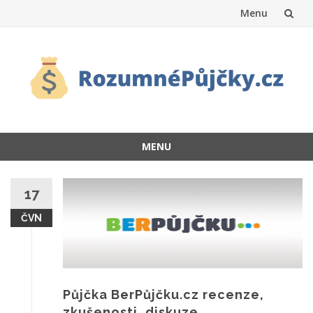
Menu
Přeskočit
na
obsah
MENU
Přeskočit
na
17
obsah
ČVN
Půjčka BerPůjčku.cz recenze,
zkušenosti, diskuze