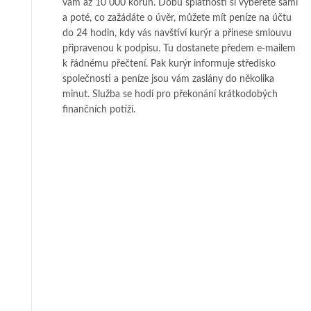
vám až 10 000 korun. Dobu splatnosti si vyberete sami
a poté, co zažádáte o úvěr, můžete mít peníze na účtu
do 24 hodin, kdy vás navštíví kurýr a přinese smlouvu
připravenou k podpisu. Tu dostanete předem e-mailem
k řádnému přečtení. Pak kurýr informuje středisko
společnosti a peníze jsou vám zaslány do několika
minut. Služba se hodí pro překonání krátkodobých
finančních potíží.