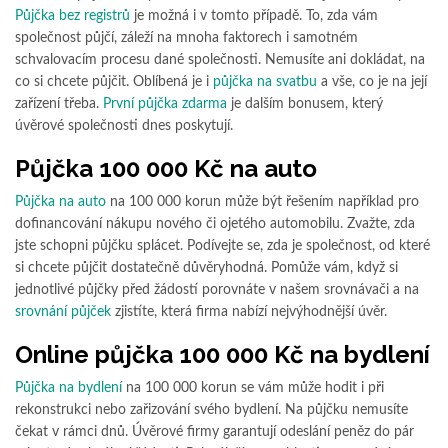
Půjčka bez registrů
je možná i v tomto případě. To, zda vám
společnost půjčí, záleží na mnoha faktorech i samotném
schvalovacím procesu dané společnosti. Nemusíte ani dokládat, na
co si chcete půjčit. Oblíbená je i
půjčka na svatbu
a vše, co je na její
zařízení třeba.
První půjčka zdarma
je dalším bonusem, který
úvěrové společnosti dnes poskytují.
Půjčka 100 000 Kč na auto
Půjčka na auto
na 100 000 korun může být řešením například pro
dofinancování nákupu nového či ojetého automobilu. Zvažte, zda
jste schopni půjčku splácet. Podívejte se, zda je společnost, od které
si chcete půjčit dostatečně důvěryhodná. Pomůže vám, když si
jednotlivé půjčky před žádostí porovnáte v našem srovnávači a na
srovnání půjček
zjistíte, která firma nabízí nejvýhodnější úvěr.
Online půjčka 100 000 Kč na bydlení
Půjčka na bydlení
na 100 000 korun se vám může hodit i při
rekonstrukci nebo zařizování svého bydlení. Na půjčku nemusíte
čekat v rámci dnů. Úvěrové firmy garantují odeslání peněz do pár