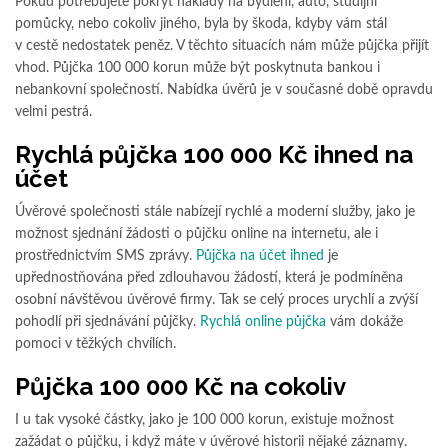
Pokud potřebujete pokrýt náklady na bydlení, auto, studijní
pomůcky, nebo cokoliv jiného, byla by škoda, kdyby vám stál
v cestě nedostatek peněz. V těchto situacích nám může půjčka přijít
vhod. Půjčka 100 000 korun může být poskytnuta bankou i
nebankovní společností. Nabídka úvěrů je v současné době opravdu
velmi pestrá.
Rychlá půjčka 100 000 Kč ihned na
účet
Úvěrové společnosti stále nabízejí rychlé a moderní služby, jako je
možnost sjednání žádosti o půjčku online na internetu, ale i
prostřednictvím SMS zprávy.
Půjčka na účet ihned
je
upřednostňována před zdlouhavou žádostí, která je podmíněna
osobní návštěvou úvěrové firmy. Tak se celý proces urychlí a zvýší
pohodlí při sjednávání půjčky.
Rychlá online půjčka
vám dokáže
pomoci v těžkých chvílích.
Půjčka 100 000 Kč na cokoliv
I u tak vysoké částky, jako je 100 000 korun, existuje možnost
zažádat o půjčku, i když máte v úvěrové historii nějaké záznamy.