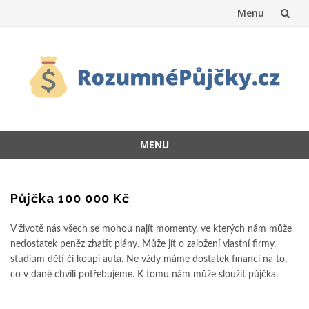
Menu
Přeskočit
na
obsah
MENU
Přeskočit
na
obsah
Půjčka 100 000 Kč
V životě nás všech se mohou najít momenty, ve kterých nám může
nedostatek peněz zhatit plány. Může jít o založení vlastní firmy,
studium dětí či koupi auta. Ne vždy máme dostatek financí na to,
co v dané chvíli potřebujeme. K tomu nám může sloužit půjčka.